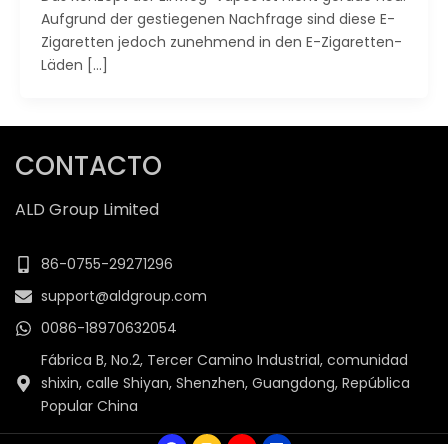
Aufgrund der gestiegenen Nachfrage sind diese E-
Zigaretten jedoch zunehmend in den E-Zigaretten-
Läden […]
CONTACTO
ALD Group Limited
86-0755-29271296
support@aldgroup.com
0086-18970632054
Fábrica B, No.2, Tercer Camino Industrial, comunidad
shixin, calle Shiyan, Shenzhen, Guangdong, República
Popular China
F
I
Y
L