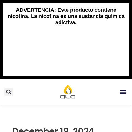
Skip
to
ADVERTENCIA: Este producto contiene
nicotina. La nicotina es una sustancia química
content
adictiva.
Search
Me
December 19, 2024