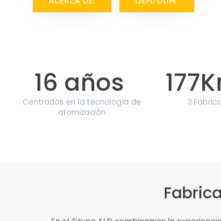
ACERCA DE
OEM/ODM
16
 años 
177
K
Centrados en la tecnología de
3 Fábric
atomización
Fabrica