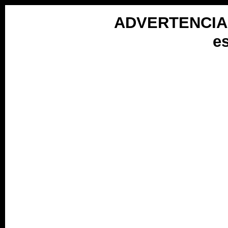
Ir
al
ADVERTENCIA: E
contenido
es