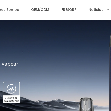
nes Somos
OEM/ODM
FRESOR®
Noticias