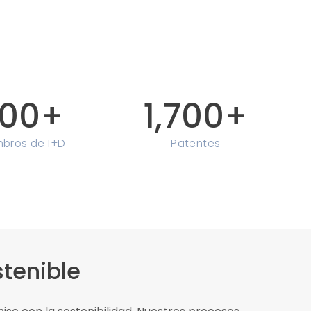
00
+
1,700
+
bros de I+D
Patentes
stenible