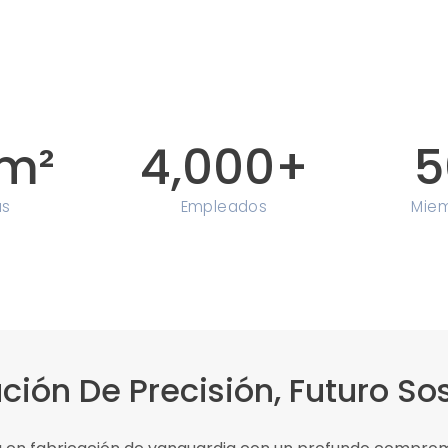
m²
4,000
+
5
as
Empleados
Miem
ción De Precisión, Futuro So